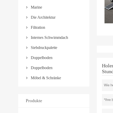
Marine

Die Architektur

Filtration

Internes Schwimmdach

Siebdruckpalette

Doppelboden

Holen
Doppelboden

Stun
Möbel & Schränke

Produkte