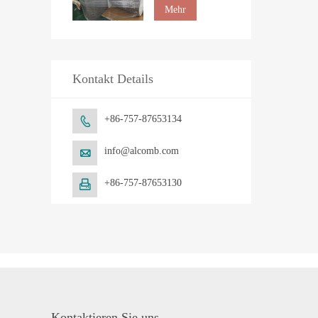
Arbeitsplatte
Mehr
Kontakt Details
+86-757-87653134

info@alcomb.com

+86-757-87653130

Kontaktieren Sie uns