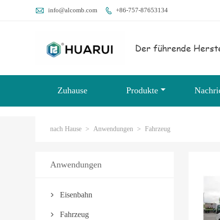

info@alcomb.com
+86-757-87653134

Der führende Herste
Zuhause
Produkte
Nachri
nach Hause
>
Anwendungen
>
Fahrzeug
Anwendungen
Eisenbahn

Fahrzeug
