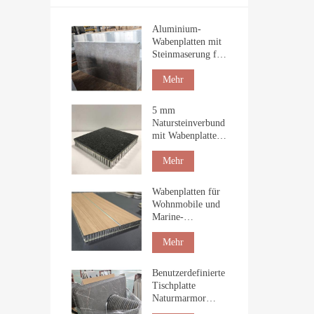
Aluminium-
Wabenplatten mit
Steinmaserung für
die
Innenverkleidung
Mehr
5 mm
Natursteinverbund
mit Wabenplatten
für den Bau
Mehr
Wabenplatten für
Wohnmobile und
Marine-
Tischplatten
Mehr
Benutzerdefinierte
Tischplatte
Naturmarmor
Waben Tischplatte