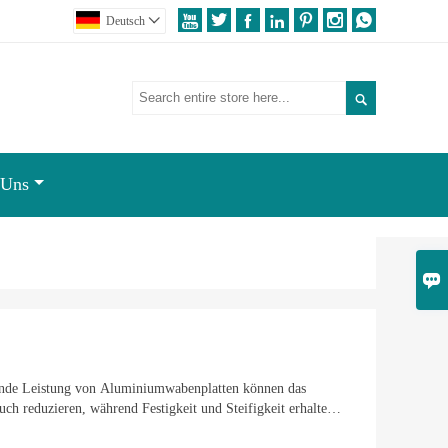







Deutsch


 Uns

ende Leistung von Aluminiumwabenplatten können das
ch reduzieren, während Festigkeit und Steifigkeit erhalten