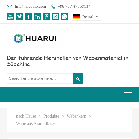

info@alcomb.com
+86-757-87653134








Deutsch

Der führende Hersteller von Wabenmaterial in
Südchina

Tog
nach Hause
>
Produkte
>
Wabenkern
>
Wabe aus Aramidfaser