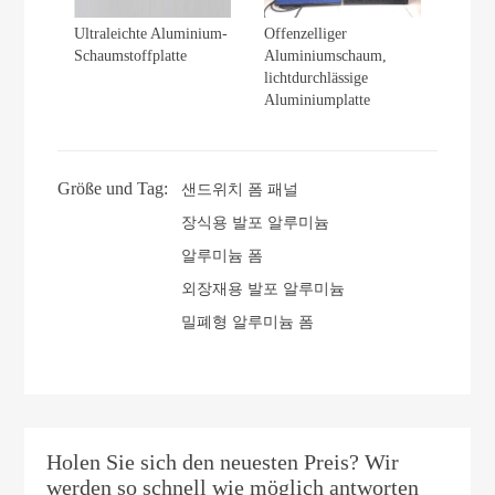
Ultraleichte Aluminium-
Offenzelliger
Schaumstoffplatte
Aluminiumschaum,
lichtdurchlässige
Aluminiumplatte
Größe und Tag:
샌드위치 폼 패널
장식용 발포 알루미늄
알루미늄 폼
외장재용 발포 알루미늄
밀폐형 알루미늄 폼
Holen Sie sich den neuesten Preis? Wir
werden so schnell wie möglich antworten