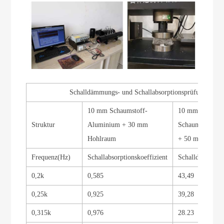
Schalldämmungs- und Schallabsorptionsprüfung
10 mm Schaumstoff-
10 mm
Struktur
Aluminium + 30 mm
Schaumstoffal
Hohlraum
+ 50 mm Hohl
Frequenz
(Hz)
Schallabsorptionskoeffizient
Schalldämmung
0,2k
0,585
43,49
0,25k
0,925
39,28
0,315k
0,976
28.23