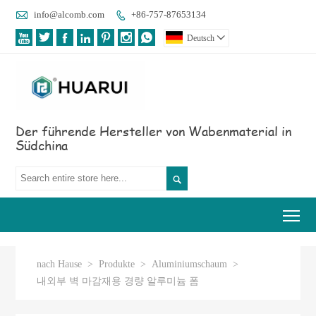

info@alcomb.com
+86-757-87653134








Deutsch

Der führende Hersteller von Wabenmaterial in
Südchina

Tog
nach Hause
>
Produkte
>
Aluminiumschaum
>
내외부 벽 마감재용 경량 알루미늄 폼