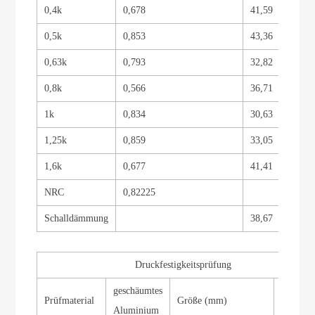
0,4k
0,678
41,59
0,5k
0,853
43,36
0,63k
0,793
32,82
0,8k
0,566
36,71
1k
0,834
30,63
1,25k
0,859
33,05
1,6k
0,677
41,41
NRC
0,82225
Schalldämmung
38,67
Druckfestigkeitsprüfung
geschäumtes
Prüfmaterial
Größe (mm)
71*73*
Aluminium