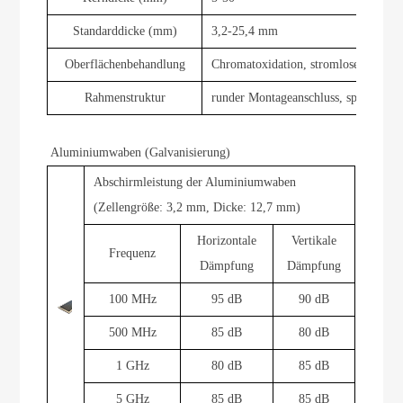
Standarddicke (mm)
3,2-25,4 mm
Oberflächenbehandlung
Chromatoxidation, stromlose Vernick
Rahmenstruktur
runder Montageanschluss, speziell gef
Aluminiumwaben (Galvanisierung)
Abschirmleistung der Aluminiumwaben
(Zellengröße: 3,2 mm, Dicke: 12,7 mm)
Horizontale
Vertikale
Frequenz
Dämpfung
Dämpfung
100 MHz
95 dB
90 dB
500 MHz
85 dB
80 dB
1 GHz
80 dB
85 dB
5 GHz
85 dB
85 dB