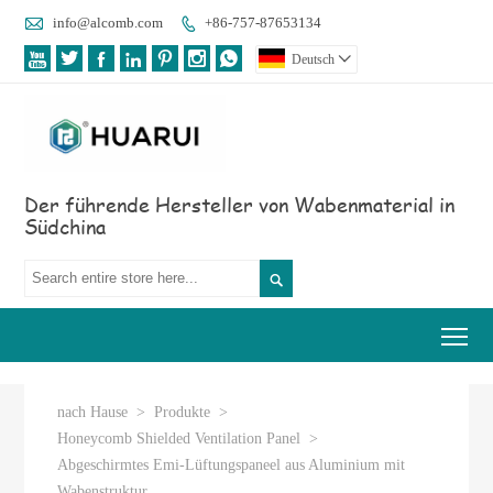

info@alcomb.com
+86-757-87653134








Deutsch

Der führende Hersteller von Wabenmaterial in
Südchina

Tog
nach Hause
>
Produkte
>
Honeycomb Shielded Ventilation Panel
>
Abgeschirmtes Emi-Lüftungspaneel aus Aluminium mit
Wabenstruktur